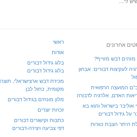
שיש לי…
ראשי
טים אחרונים
אודות
מזהים דבש מזוייף?
בלוג גידול דבורים
יה לעקיצות דבורים: אבחון
בלוג גידול דבורים
ול
מכירת דבש ארצישראלי, תוצר
"ם המועצה הרפואית
מקומית, כחול לבן
יאות האדם, אלרגיה לדבורה
מלון מונחים בגידול דבורים
 אוליבר בישראל והוא בא
זכויות יוצרים
 על גידול דבורים
כתבות וקישורים דבורים
ת היתר הצבת כוורות
דפי צביעה ויצירה-דבורים