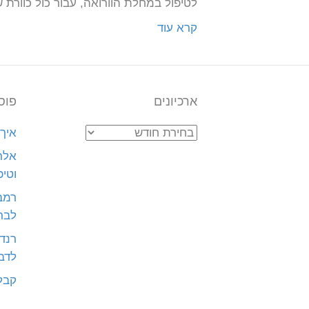
לטיפול במחלת הוורואה, עבור כול כוורת 
קרא עוד
ארכיונים
פוס
ארכיונים
איך 
אלרג
וטיפ
רמב
לבר
רנדי
לדבר
קבל