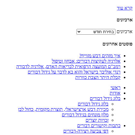
רא עוד
רכיונים
רכיונים
וסטים אחרונים
איך מזהים דבש מזוייף?
אלרגיה לעקיצות דבורים: אבחון וטיפול
רמב"ם המועצה הרפואית לבריאות האדם, אלרגיה לדבורה
רנדי אוליבר בישראל והוא בא לדבר על גידול דבורים
קבלת היתר הצבת כוורות
ראשי
אודות
בלוג גידול דבורים
בלוג גידול דבורים
מכירת דבש ארצישראלי, תוצרת מקומית, כחול לבן
מלון מונחים בגידול דבורים
זכויות יוצרים
כתבות וקישורים דבורים
דפי צביעה ויצירה-דבורים