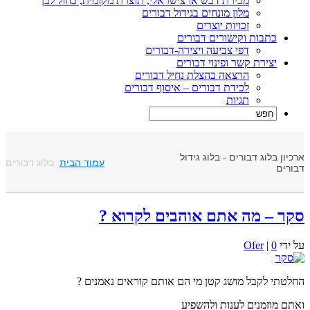
מכירת דבש ארצישראלי, תוצרת מקומית, כחול לבן
מלון מונחים בגידול דבורים
זכויות יוצרים
כתבות וקישורים דבורים
דפי צביעה ויצירה-דבורים
יצירת קשר ופינוי דבורים
הרצאה בהצלת נחיל דבורים
לכידת דבורים – איסוף דבורים
תגיות
רכיון בלוג דבורים - בלוג גידול
עמוד הבית
בלוג דבורים
בורים
קר – מה אתם אוהבים לקרוא ?
ל ידי
0
|
Ofer
חלטתי לקבל מושג קטן מי הם אותם קוראים נאמנים ?
אתם מוזמנים לענות ולהשפיע