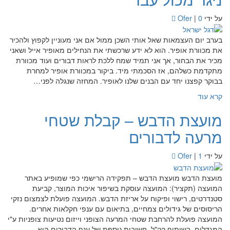
על ידי
0
|
Ofer
בערב יום העצמאות שאל אותי השכן ממול אם אני מעוניין לקפוץ ולהכיר
את מכוורת אופיר. הוא לא ידע שרכשתי את הנחילים מאופיר אייל ושאני
מכיר את הבחור, אך אני תמיד שמח ללכת לראות דבורים ועוד מכוורת
מתקדמת כשלהם, אז הסכמתי מיד. ביקור במכוורת אופיר למחרת
בבוקר קפצנו יחד עם הבנים שלנו לאופיר. המחזה שנגלה לפני…
קרא עוד
מועצת הדבש – קבלת שטחי
מרעה לדבורים
על ידי
1
|
Ofer
מועצת הדבש מועצת הדבש – תפקידה הרישמי כפי שמופיע באתר
המועצה (תקציר): המועצה עוסקת בשיפור איכות המוצר, קביעת
סטנדרטים, רישוי ופיקוח על אריזת הדבש. המועצה פועלת לצמצום נזקי
הריסוסים של גידולים צמחיים, בתיאום עם ענפי חקלאות אחרים.
המועצה פועלת להרחבת שטחי המרעה הצופני וייזום נטיעות צופניות ע"י
המגדלים, בשיתוף קק"ל. חשיבות נוספת של ענף הדבורים היא…