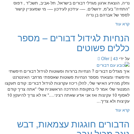
נריה, הוצאת ארגון מגדלי דבורים בישראל, תל-אביב, תשכ"ד , דפוס
"התחיה" בע"מ, ירושלים. —- עידכון לעידכון —- מי שמעוניין קישור
לספר של אברהם בן נריה
קרא עוד
הנחיות לגידול דבורים – מספר
כללים פשוטים
על ידי
43
|
Ofer
איך מגדלים דבורים ? הנחיות ברורות ופשוטות לגידול דבורים חיפשתי
וחיפשתי ומצאתי מספר הנחיות פשוטות שאספתי מרחבי האינטרנט
וחלק מהידע האישי שלי, להלן ריכוז עקרונות לגידול דבורים: קודם תעקצו
המנטור שלי אמר לי בתקופת ההדרכה הראשונית שלי "אתה צריך קודם
לאסוף 10 עקיצות ואז אני אדע שאתה רציני…." אז לא צריך להיעקץ 10
עקיצות ולא צריך…
קרא עוד
הדבורים חוגגות עצמאות, דבש
ניגר מכול עבר