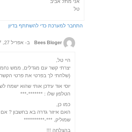
אני מתל אביב
טל
התחבר למערכת כדי להשתתף בדיון
ב- אפריל 27, 2017 בשעה 2:14 pm
Bees Bloger
היי טל,
יצרתי קשר עם מגדלים, ממש נחמד 
(שלחתי לך בפרטי את פרטי הקשר 
יוסי אוד עידכן אותי שהוא ישמח לש
הטלפון שלו : *******-***
כמו כן,
האם איזור גדרה בא בחשבון ? אם כן
שמוליק, ***-**********
בהצלחה !!!