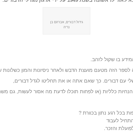
ה בשנת 1949 על ידי ארגון מגדלי הדבורים.
גידול דבורים, אברהם בן
נריה
ידע בו שקול לזהב.
ספר הזה מטעם מועצת הדבש ולאחר ניסיונות והמון כשלונות של
י עם דבורים. כך שאם אתה או את תחליטו לגדל דבורים,
הנחיות כלליות (או לפחות תוכלו לדעת מה אסור לעשות, גם משהו
ת בכל רגע נתון בכוורת ?
תחיל לעבוד
פועלת והזכר.