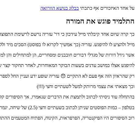
על אחד האיזכורים אף כתבתי
בבלוג בנושא הוורואה
התלמיד פוגש את המורה
כך קרה שיום אחד קיבלתי מייל עידכון כי דר' עזריה נרשם לרשימת התפוצ
מייל ולהציע לו להיפגש. עזריה (כך אמשיך לקרוא לו בפוסט) הסכים מיד ול
אשר גידל דורות של מגדלי דבורים חובבנים ומסחריים, הן למתחילים והן למ
להיפגש אצלו במושב עדנים בשעות הבוקר המאוחרות, לאחר תחקור קצר שע
רק שהראיון הזה אף פעם לא התקיים 😯 עזריה שופע ידע ועניין החל לספר 
וכך מצאתי את עצמי מרותק למעל לשעתיים וחצי (!!!)
בהתחלה עוד ניסיתי לכתוב ולתמצת את הדברים שנאמרו, אך הסיפורים קלח
בטלפון – כמות הפוסטים שניתן לכתוב בשעתיים וחצי (2.5) של שיחה, יגמרו לכם את חבילת הגלישה 😀
רוב הסיפורים היו הפיקנטריה, הפרפראות, הקינוח, הפתיח המטעמים ההתחל