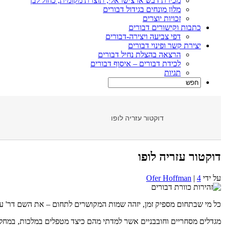
מכירת דבש ארצישראלי, תוצרת מקומית, כחול לבן
מלון מונחים בגידול דבורים
זכויות יוצרים
כתבות וקישורים דבורים
דפי צביעה ויצירה-דבורים
יצירת קשר ופינוי דבורים
הרצאה בהצלת נחיל דבורים
לכידת דבורים – איסוף דבורים
תגיות
דוקטור עזריה לופו
דוקטור עזריה לופו
על ידי
4
|
Ofer Hoffman
כל מי שבתחום מספיק זמן, יזהה שמות המקושרים לתחום – את השם דר' ע
מגדלים מסחריים וחובבניים אשר למדתי מהם כיצד מטפלים במלכות, במחלו