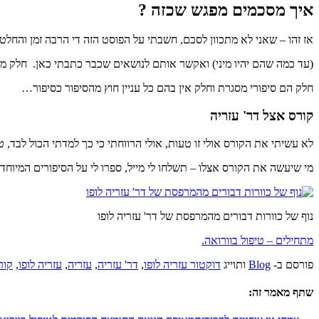
איך מסכמים מפגש שכזה ?
אז זהו – שאני לא מתכוון לסכם, חשבתי על הפוסט הזה די הרבה זמן והח
(עד כמה שהם יהיו מיני) ואקשר אותם לנושאים שכבר כתבתי כאן. חלק מה
חלק הם סיפורי מסגרת וחלק אין בהם כל עניין חוץ מהסיפור כסיפור…
קורס אצל דר' עזריה
לא עשיתי את הקורס אולי זו טעות, אולי הרווחתי כי כך למדתי הכול לבד, 
מי שיעשה את הקורס אצלו – תשלחו לי מייל, ספרו לי על הסיפורים המיוחד
נוף של כוורות דבורים מהמרפסת של דר' עזריה לופו
מתחילים – טיפול בוורואה.
פורסם ב-
Blog
ותוייג
דוקטור עזריה לופו
,
דר' עזריה
,
עזריה
,
עזריה לופו
,
קור
שתף מאמר זה: