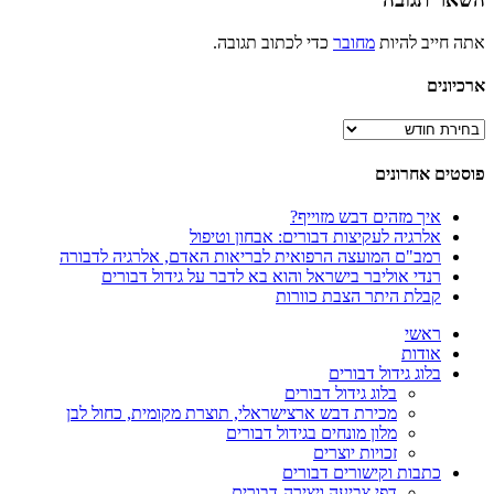
אתה חייב להיות
מחובר
כדי לכתוב תגובה.
ארכיונים
ארכיונים
פוסטים אחרונים
איך מזהים דבש מזוייף?
אלרגיה לעקיצות דבורים: אבחון וטיפול
רמב"ם המועצה הרפואית לבריאות האדם, אלרגיה לדבורה
רנדי אוליבר בישראל והוא בא לדבר על גידול דבורים
קבלת היתר הצבת כוורות
ראשי
אודות
בלוג גידול דבורים
בלוג גידול דבורים
מכירת דבש ארצישראלי, תוצרת מקומית, כחול לבן
מלון מונחים בגידול דבורים
זכויות יוצרים
כתבות וקישורים דבורים
דפי צביעה ויצירה-דבורים