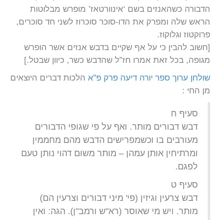
הדבורה כשהאנזים בשם ‘אינוורטאז’ מופרש מבלוטות
הראש שלה ומפרק את הדו-סוכר סוכרוז לשני חד סוכרים,
פרוקטוז וגלוקוז.
[חשוב להבין כי על אף שקיים בדבש אנזים אשר הופרש
מגופה, בכל זאת אמרו חז”ל שהדבש כשר, כיוון שבטל.]
שולחן ערוך ספר יורה דיעה פרק פ"א
הלכות דברים היוצאים
מן החי :
סעיף ח
דבש דבורים מותר. ואף על פי שגופי הדבורים
מעורבים בו וכשמפרישים הדבש מהם מחממין
ומרתיחין אותן עמהן – מותר משום דהוי נותן טעם
לפגם.
סעיף ט
דבש צרעין וגיזין (פי' מיני דבורים וצרעין הם)
מותר. ויש מי שאוסר (רא"ש ורמב"ן). הגה: ואין