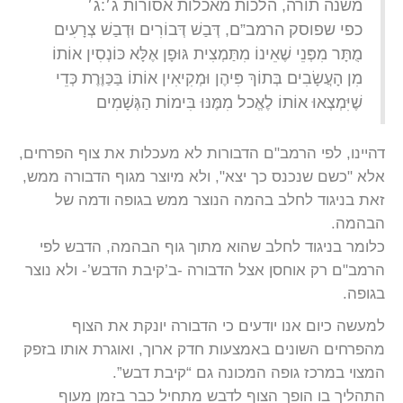
משנה תורה, הלכות מאכלות אסורות ג׳:ג׳
כפי שפוסק הרמב”ם, דְּבַשׁ דְּבוֹרִים וּדְבַשׁ צְרָעִים
מֻתָּר מִפְּנֵי שֶׁאֵינוֹ מִתַּמְצִית גּוּפָן אֶלָּא כּוֹנְסִין אוֹתוֹ
מִן הָעֲשָׂבִים בְּתוֹךְ פִּיהֶן וּמְקִיאִין אוֹתוֹ בַּכַּוֶּרֶת כְּדֵי
שֶׁיִּמְצְאוּ אוֹתוֹ לֶאֱכל מִמֶּנּוּ בִּימוֹת הַגְּשָׁמִים
דהיינו, לפי הרמב"ם הדבורות לא מעכלות את צוף הפרחים,
אלא "כשם שנכנס כך יצא", ולא מיוצר מגוף הדבורה ממש,
זאת בניגוד לחלב בהמה הנוצר ממש בגופה ודמה של
הבהמה.
כלומר בניגוד לחלב שהוא מתוך גוף הבהמה, הדבש לפי
הרמב"ם רק אוחסן אצל הדבורה -ב’קיבת הדבש’- ולא נוצר
בגופה.
למעשה כיום אנו יודעים כי הדבורה יונקת את הצוף
מהפרחים השונים באמצעות חדק ארוך, ואוגרת אותו בזפק
המצוי במרכז גופה המכונה גם “קיבת דבש”.
התהליך בו הופך הצוף לדבש מתחיל כבר בזמן מעוף