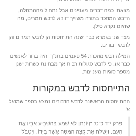
מצאתי כמה דברים מעניינים אבל נתחיל מההתחלה,
הדבש המוזכר בתורה משוייך דווקא לדבש תמרים, מה
שהיום נקרא סילן.
מצד שני בגמרא כבר ישנה התייחסות הן לדבש תמרים והן
לדבש דבורים.
המילה דבש מוזכרת 54 פעמים בתנ"ך והיה ברור לאנשים
כבר אז, כי לדבש סגולות רבות אך מבחינת כשרות ישנן
מספר סוגיות מעניינות.
התייחסות לדבש במקורות
ההתייחסות הראשונה לדבש הדבורים נמצא בספר שמואל
א'
פרק י”ד כ”ט: “וְיוֹנָתָן לֹא שָׁמַע בְּהַשְׁבִּיעַ אָבִיו אֶת
הָעָם, וַיִּשְׁלַח אֶת קְצֵה הַמַּטֶּה אֲשֶׁר בְּיָדוֹ, וַיִּטְבֹּל