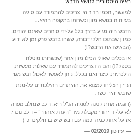
ראיה היסטורית לנושא הדבש
למעשה, חכמי הדור היו צריכים להתמודד עם סוגיה
בעייתית בנושא מזון וכשרותו בתקופה ההיא…
הדבש היה מגיע בדרך כלל על-ידי סוחרים שאינם יהודים,
כמזון שבתוכו חלקי דבורה, ששהו בדבש פרק זמן לא ידוע
(הבאישו את הדבש?!)
או בכלים שאולי הכילו מזון אחר (שכשרותו מוטלת
בספק?!) והם היו צריכים להתמודד עם שאלות מעשיות,
הילכתיות, כיצד ואם בכלל, ניתן לאפשר לאכול דבש מגוי
ועדיין הצליחו למצוא את ההיתרים ההילכתיים על-מנת
שדבש יהיה כשר.
(דוגמה אחת קטנה לסוגיה הנ"ל היא, חלב שנחלב מפרה
לא על-ידי יהודי מקבלת מיד "הערת אזהרה" – חלב נוכרי,
אז על אחת כמה וכמה עם דבש שיש בו חלקים וכו')
— עידכון 02/2019 —