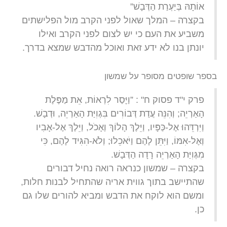
אוֹתָהּ בְּיַעְרַת הַדְּבָשׁ”
בקצרה – המלך שאול לפני הקרב מול הפלישתים
משביע את העם כי יש לצום לפני הקרב ואילו
יונתן בנו לא ידע זאת ואוכל מהדבש שמצא בדרך.
בספר שופטים מסופר על שמשון
פרק י"ד פסוק ח" : ”וַיָּסַר לִרְאוֹת, אֵת מַפֶּלֶת
הָאַרְיֵה; וְהִנֵּה עֲדַת דְּבוֹרִים בִּגְוִיַּת הָאַרְיֵה, וּדְבָשׁ.
וַיִּרְדֵּהוּ אֶל-כַּפָּיו, וַיֵּלֶךְ הָלוֹךְ וְאָכֹל, וַיֵּלֶךְ אֶל-אָבִיו
וְאֶל-אִמּוֹ, וַיִּתֵּן לָהֶם וַיֹּאכֵלוּ; וְלֹא-הִגִּיד לָהֶם, כִּי
מִגְּוִיַּת הָאַרְיֵה רָדָה הַדְּבָשׁ.
בקצרה – שמשון כנראה רואה נחיל דבורים
שהתיישב בתוך גווית אריה שהתחיל לבנות חלות,
ומשם הוא לוקח את הדבש ומביא להורים שלו גם
כן.