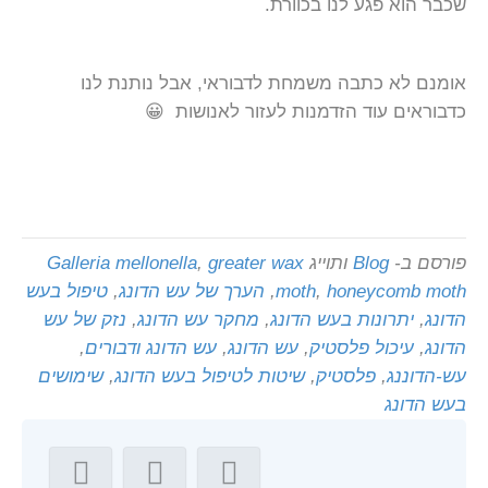
שכבר הוא פגע לנו בכוורת.
אומנם לא כתבה משמחת לדבוראי, אבל נותנת לנו
כדבוראים עוד הזדמנות לעזור לאנושות 😀
פורסם ב-
Blog
ותוייג
greater wax
,
Galleria mellonella
honeycomb moth
,
moth
,
הערך של עש הדונג
,
טיפול בעש
הדונג
,
יתרונות בעש הדונג
,
מחקר עש הדונג
,
נזק של עש
הדונג
,
עיכול פלסטיק
,
עש הדונג
,
עש הדונג ודבורים
,
עש-הדוננג
,
פלסטיק
,
שיטות לטיפול בעש הדונג
,
שימושים
בעש הדונג