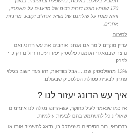
המוביל בעולם: באיכות, בהשפעה ובתפוצה. במשך
170 שנותיו חונכו דורות רבים של מדענים על מאמריו,
והוא מונח על שולחנם של נשיאי ארה"ב וקובעי מדיניות
אחרים.
לסיכום
עדיין מוקדם לומר אם אנחנו אוהבים את עש הדונג ואם
נרצה שבמאגרי הטמנת פלסטיק יפזרו עיסת זחלים רק כדי
לפרק
13% מהפלסטיק שם….אבל בוודאות, זהו צעד חשוב בגילוי
פתרון לבעיית פסולת הפלסטיק שבעולם.
איך עש הדונג יעזור לנו ?
אז כמו שנאמר לעיל כחוקר, עש-הדונג מגלה לנו אינזימים
שאולי נוכל להשתמש בהם לבעיות עולמיות.
כדבוראי, רוב הסיכויים כשניתקל בו, נדאג להשמיד אותו או