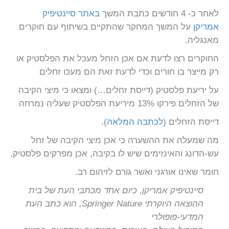
לאחר כ- 4 חודשים כתבת המשך
באתר סיינטיפיק
אמריקן
על המשך המחקר שהתקיים בשיתוף עם חוקרים
מאנגליה,
החוקרים רצו לדעת אם אכן הזחל מעכל את הפלסטיק או
רק מייצר בו חורים וכדי לדעת זאת הם מעכו זחלים
על יריעת פלסטיק (דייסת זחלים…) ומצאו כי מיצי הקיבה
של הזחלים פירקו 13% מיריעת הפלסטיק שעליה נמרחה
דייסת הזחלים (
לכתבה המלאה
).
מה שמעלה את ההשערה כי אכן מיצי הקיבה של זחל
עש-הדונג והאינזימים שיש לו בקיבה, אכן מפרקים פלסטיק,
חומר שאינו אורגני ואשר גורם לזיהום רב.
סיינטיפיק אמריקן, כיום אחד מכתבי העת של בית
ההוצאה היוקרתי Springer Nature,
הוא כתב העת
המדעי-פופולרי