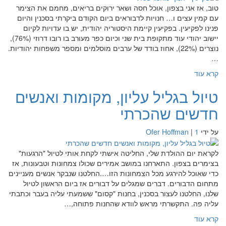
טוב, אז אני בצפון, אוכל חסה ושאר ירוקים בריאים, מחמם את הצימר
עם קמין עצים ו… חנויות לדבוראים ביום הקודם ביקרתי בסכנין והיום
פנינו לפקיעין. בפקיעין קיימת היסטוריה יהודית, יש בו עדויות לקיום
יישוב יהודי עוד מתקופת בית שני וכיום כפר מעורב בו רובו דרוזי (76%),
נוצרים (22%), אחוז בודד של ערבים מוסלמים ומספר משפחות יהודיות.
…
קרא עוד
טיול בגליל עליון, מקומות ואנשים
חדשים שהכרתי
על ידי
1
|
Ofer Hoffman
לקראת יום ההולדת שלי, החליטה אישתי לקחת אותי לטיול "הרגעות"
בצימרים בצפון. התארחנו במושב אמירים שכולו צמחונות וטבעונות, אז
כדי שאוכל להירגע מכל הצמחונות הזו….החלטנו שנבקר אנשים מעניינים
מתחום הדבורים. דברים שמגלים על דבורים אז ביום הראשון לטיול
שלנו, החלטנו לעצור בסכנין, בחנות "קסום" ששמעתי עליה בעבר וכתבתי
עליה פה. התקשרתי מראש לוודא שהחנות פתוחה,…
קרא עוד