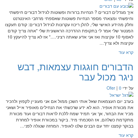
איך מגדלים דבורים ? הנחיות ברורות ופשוטות לגידול דבורים חיפשתי
וחיפשתי ומצאתי מספר הנחיות פשוטות שאספתי מרחבי האינטרנט
וחלק מהידע האישי שלי, להלן ריכוז עקרונות לגידול דבורים: קודם תעקצו
המנטור שלי אמר לי בתקופת ההדרכה הראשונית שלי "אתה צריך קודם
לאסוף 10 עקיצות ואז אני אדע שאתה רציני…." אז לא צריך להיעקץ 10
עקיצות ולא צריך…
קרא עוד
הדבורים חוגגות עצמאות, דבש
ניגר מכול עבר
על ידי
0
|
Ofer
בערב יום העצמאות שאל אותי השכן ממול אם אני מעוניין לקפוץ ולהכיר
את מכוורת אופיר. הוא לא ידע שרכשתי את הנחילים מאופיר אייל ושאני
מכיר את הבחור, אך אני תמיד שמח ללכת לראות דבורים ועוד מכוורת
מתקדמת כשלהם, אז הסכמתי מיד. ביקור במכוורת אופיר למחרת
בבוקר קפצנו יחד עם הבנים שלנו לאופיר. המחזה שנגלה לפני…
קרא עוד