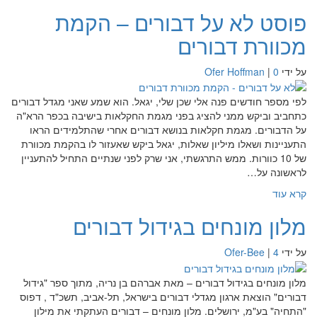
פוסט לא על דבורים – הקמת
מכוורת דבורים
על ידי
0
|
Ofer Hoffman
לפי מספר חודשים פנה אלי שכן שלי, יגאל. הוא שמע שאני מגדל דבורים
כתחביב וביקש ממני להציג בפני מגמת החקלאות בישיבה בכפר הרא"ה
על הדבורים. מגמת חקלאות בנושא דבורים אחרי שהתלמידים הראו
התעניינות ושאלו מיליון שאלות, יגאל ביקש שאעזור לו בהקמת מכוורת
של 10 כוורות. ממש התרגשתי, אני שרק לפני שנתיים התחיל להתעניין
לראשונה על…
קרא עוד
מלון מונחים בגידול דבורים
על ידי
4
|
Ofer-Bee
מלון מונחים בגידול דבורים – מאת אברהם בן נריה, מתוך ספר "גידול
דבורים" הוצאת ארגון מגדלי דבורים בישראל, תל-אביב, תשכ"ד , דפוס
"התחיה" בע"מ, ירושלים. מלון מונחים – דבורים העתקתי את מילון