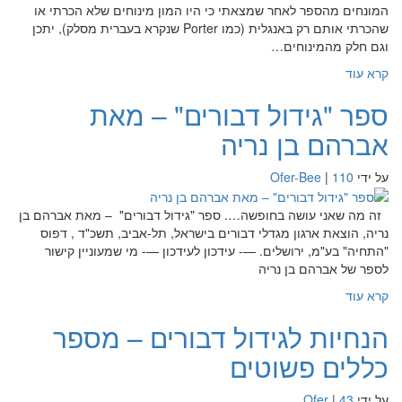
המונחים מהספר לאחר שמצאתי כי היו המון מינוחים שלא הכרתי או
שהכרתי אותם רק באנגלית (כמו Porter שנקרא בעברית מסלק), יתכן
וגם חלק מהמינוחים…
קרא עוד
ספר "גידול דבורים" – מאת
אברהם בן נריה
על ידי
110
|
Ofer-Bee
זה מה שאני עושה בחופשה…. ספר "גידול דבורים" – מאת אברהם בן
נריה, הוצאת ארגון מגדלי דבורים בישראל, תל-אביב, תשכ"ד , דפוס
"התחיה" בע"מ, ירושלים. —- עידכון לעידכון —- מי שמעוניין קישור
לספר של אברהם בן נריה
קרא עוד
הנחיות לגידול דבורים – מספר
כללים פשוטים
על ידי
43
|
Ofer