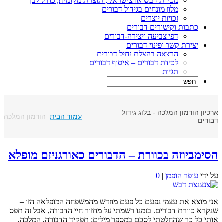
מכירת דבש ארצישראלי, תוצרת מקומית, כחול לבן
מלון מונחים בגידול דבורים
זכויות יוצרים
כתבות וקישורים דבורים
דפי צביעה ויצירה-דבורים
יצירת קשר ופינוי דבורים
הרצאה בהצלת נחיל דבורים
לכידת דבורים – איסוף דבורים
תגיות
רכיון הורמון המלכה - בלוג גידול
עמוד הבית
הורמון המלכה
בורים
סימביוזה בכוורת – הדבורים כאורגניזם מופלא
ל ידי
עופר הופמן
|
0
ני מוצא את עצמי נפעם כל פעם מחדש מהמשפחה המופלאה הזו –
נקרא כוורת דבורים. בזמנו רשמתי על מחזור חיי הדבורה, אבל זה תפס
ותי כל כך שהחלטתי לסכם במספר מילים: תפקיד הדבורה, המלכה,