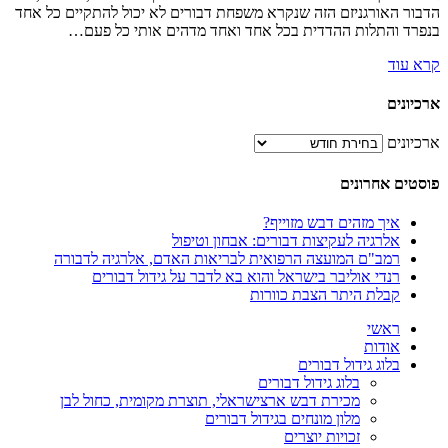
דבור האורגניזם הזה שנקרא משפחת דבורים לא יכול להתקיים כל אחד
נפרד והתלות ההדדית בכל אחד ואחד מדהים אותי כל פעם…
רא עוד
רכיונים
רכיונים
וסטים אחרונים
איך מזהים דבש מזוייף?
אלרגיה לעקיצות דבורים: אבחון וטיפול
רמב"ם המועצה הרפואית לבריאות האדם, אלרגיה לדבורה
רנדי אוליבר בישראל והוא בא לדבר על גידול דבורים
קבלת היתר הצבת כוורות
ראשי
אודות
בלוג גידול דבורים
בלוג גידול דבורים
מכירת דבש ארצישראלי, תוצרת מקומית, כחול לבן
מלון מונחים בגידול דבורים
זכויות יוצרים