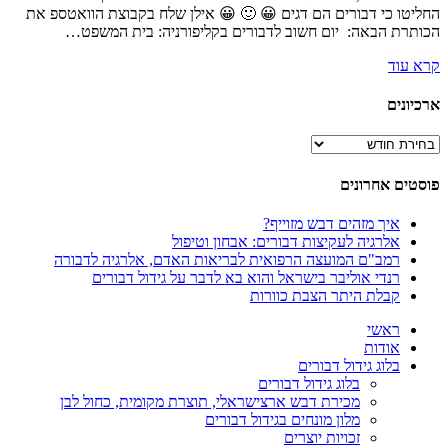
חליטו כי דבורים הם דגים 😀 🙂 😀 אילן שלח בקבוצת הוואטספ את
כותרת הבאה: יום חשוב לדבורים בקליפורניה: בית המשפט…
רא עוד
רכיונים
רכיונים
וסטים אחרונים
איך מזהים דבש מזוייף?
אלרגיה לעקיצות דבורים: אבחון וטיפול
רמב"ם המועצה הרפואית לבריאות האדם, אלרגיה לדבורה
רנדי אוליבר בישראל והוא בא לדבר על גידול דבורים
קבלת היתר הצבת כוורות
ראשי
אודות
בלוג גידול דבורים
בלוג גידול דבורים
מכירת דבש ארצישראלי, תוצרת מקומית, כחול לבן
מלון מונחים בגידול דבורים
זכויות יוצרים