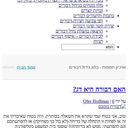
מכירת דבש ארצישראלי, תוצרת מקומית, כחול לבן
מלון מונחים בגידול דבורים
זכויות יוצרים
כתבות וקישורים דבורים
דפי צביעה ויצירה-דבורים
יצירת קשר ופינוי דבורים
הרצאה בהצלת נחיל דבורים
לכידת דבורים – איסוף דבורים
תגיות
עמוד הבית
חממות
רכיון חממות - בלוג גידול דבורים
אם דבורה היא דג?
ל ידי
0
|
Ofer Hoffman
וב, אני בטוח שמי שקרא את השאלה בכותרת, היה בטוח שאיבדתי את
ה או לפחות זו התחלה של בדיחה (לא כול כך מצחיקה) אז להפתעתכם
גם להפתעתי, ממש לא בדיחה!!!! שופטי בית המשפט בקליפורניה