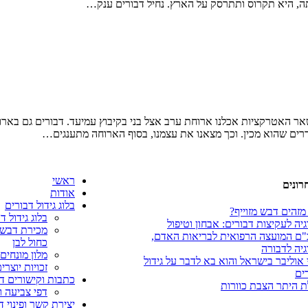
תה, היא תקרוס ותתרסק על הארץ. נחיל דבורים ענק…
ר האטרקציות אכלנו ארוחת ערב אצל בני בקיבוץ עמיעד. דבורים גם בארוחת 
רים שהוא מכין. וכך מצאנו את עצמנו, בסוף הארוחה מתענגים…
ראשי
רונים
אודות
בלוג גידול דבורים
מזהים דבש מזוייף?
בלוג גידול ד
יה לעקיצות דבורים: אבחון וטיפול
מכירת דבש 
ם המועצה הרפואית לבריאות האדם,
כחול לבן
יה לדבורה
מלון מונחים 
 אוליבר בישראל והוא בא לדבר על גידול
זכויות יוצרי
ים
כתבות וקישורים ד
 היתר הצבת כוורות
דפי צביעה ו
יצירת קשר ופינוי ד