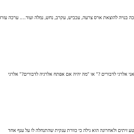
 ) הערכה בנויה להוצאת ארס צרעה, עכביש, עקרב, נחש, נמלה ועוד…. ערכה עזרה
י אלרגי לדבורים ?" או "מה יהיה אם אפתח אלרגיה לדבורים?" אלרגי
זיתים ולאחרונה הוא גילה כי כוורת ענקית שהתנחלה לו על ענף אחד