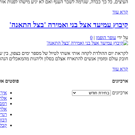
העיצים, כל כך כבדה, שגרמה לשבר הענף ואם לא יגיע מישהו לפנות או
קרא עוד
קיבוץ עמיעד אצל בני ואמירה 'בצל התאנה'
על ידי
עופר הופמן
|
0
לקראת יום ההולדת לקחה אותי אשתי לטיול של מספר ימים בצפון, בין שא
חובק עולם ומזמין אנשים להתארח אצלם בסלון וליהנות מהמאכלים הנהד
קרא עוד
ארכיונים
פוסטים אח
ארכיונים
איך 
אלרג
רמב"
אלרג
רנדי
דבור
קבלת