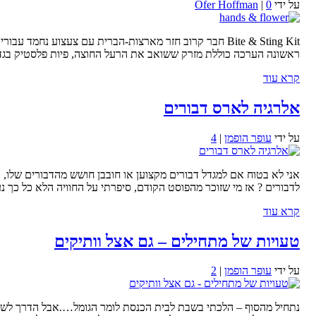
על ידי
0
|
Ofer Hoffman
Bite & Sting Kit חבר קרוב חזר מארצות-הברית עם צעצוע 
ראשונה הערכה כוללת מזרק ששואב את הרעל החוצה, פיות פלסטיק בגדלים
קרא עוד
אלרגיה לארס דבורים
על ידי
עופר הופמן
|
4
אני לא בטוח אם למגדל דבורים מקצוען או חובבן חושש מהדבורים שלו, 
לדבורים ? אז מי שזוכר מהפוסט הקודם, סיפרתי על החוויה הלא כל כך 
קרא עוד
טעויות של מתחילים – גם אצל וותיקים
על ידי
עופר הופמן
|
2
נתחיל מהסוף – הלכתי בשבת לבית הכנסת לומר הגומל….אבל הדרך לשם 