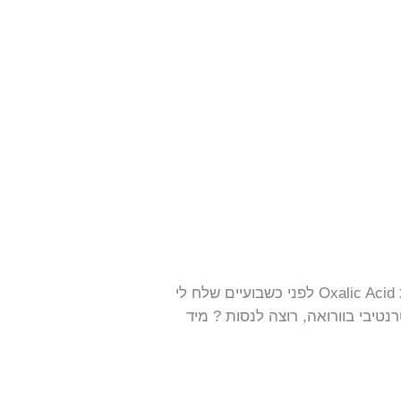
תקופת החורף, קר, הדבורים בתוך הכוורת, כמות ההטלה קטנה – זה הזמן לטפל בוורואה. חומצה אוקסלית Oxalic Acid לפני כשבועיים שלח לי
טיבי בוורואה, רוצה לנסות ? מיד