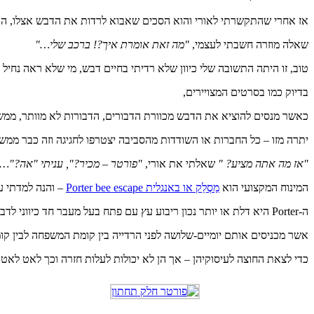
אז אחרי שהתקשרתי לאורי והוא הסכים שאבוא לרדות את הדבש אצלו, הוא
שאלה מוזרה חשבתי לעצמי,
"מה זאת אומרת איך?! ברכב שלי…"
טוב, זו היתה התשובה שלי כיוון שלא רדיתי בחיים דבש, מי שלא ראה נחיל ד
בדיוק כמו בסרטים המצויירים,
כאשר מנסים להוציא את הדבש מכוורת הדבורים, הדבורות לא מוותר, ממש 
יתרה מזו – כל החברות או השודדות מהסביבה יצטרפו לחגיגה וזה כבר ממש 
"אז מה אתה מציע? "
שאלתי את אורי,
"פורטר – מכיר?", עניתי "אה?"….
המינוח המקצועי הוא
מַסְלֵק או באנגלית Porter bee escape
– והנה למדתי ע
ה-Porter היא דלת או יותר נכון ריבוע עץ עם פתח בעל מעבר חד כיווני לדבורות,
אשר מכניסים אותם יומיים-שלושה לפני הרדייה בין קומת המשפחה לבין ק
כדי לצאת החוצה לעיסוקיהן – אך הן לא יכולות לעלות חזרה וכך לאט לא