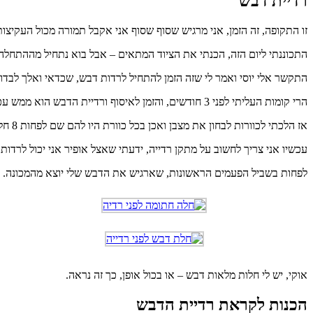
רדיית דבש
זו התקופה, זה הזמן, אני מרגיש שסוף שסוף אני אקבל תמורה מכול העקיצות
התכוננתי ליום הזה, הכנתי את הציוד המתאים – אבל בוא נתחיל מההתחל
התקשר אלי יוסי ואמר לי שזה הזמן להתחיל לרדות דבש, שכדאי ואלך לבדו
הרי קומות העליתי לפני 3 חודשים, והזמן לאיסוף ורדיית הדבש הוא ממש עכשיו לפני החום הכבד של חודש יולי.
אז הלכתי לכוורות לבחון את מצבן ואכן בכל כוורת היו להם שם לפחות 8 חלות מלאות וחתומות בדבש…אוח, איך שאני שמייייח 🙂
עכשיו אני צריך לחשוב על מתקן רדייה, ידעתי שאצל אופיר אני יכול לרדות 
לפחות בשביל הפעמים הראשונות, שארגיש את הדבש שלי יוצא מהמכונה. ה
אוקי, יש לי חלות מלאות דבש – או בכול אופן, כך זה נראה.
הכנות לקראת רדיית הדבש