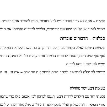
האמת – אתה לא צריך פורטר, יש לך 3 כוורות, תוכל להוריד את הדבורים עם הרבה עשן ומברשת", אמר לי אורי – אבל כרגיל,
רציתי ללמוד אז הלוותי ממנו שני פורטרים, הלכתי לכוורות הוצאתי את
סבלנות – הדבורים עובדות
שלושת הימים האלה בקושי עברו, ספרתי דקות, התרגשתי לקראת המאורע
סוף סוף הגיע היום, נסעתי לכוורות הרמתי את הקומות בלי כל בעיה, הנחת
ממש לפני שאני נוסע לרדות.
אישתי לא יכלה להתאפק ולקחה כפית לבדוק את התוצרת – אוח !!!!!!!! זה ה
טעימת דבש ישר מהחלה
נסעתי יחד עם הילדים לרדות דבש, הגענו למחסן לבן, אטום כולו כדי שדבו
אורי הוציא החוצה שולחן ועליו מתקן להנחת החלות, מזלג מוזר והתחיל להסב