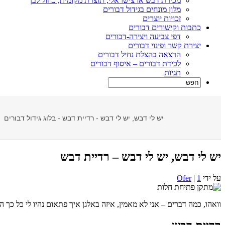
מכירת דבש ארצישראלי, תוצרת מקומית, כחול לבן
מלון מונחים בגידול דבורים
זכויות יוצרים
כתבות וקישורים דבורים
דפי צביעה ויצירה-דבורים
יצירת קשר ופינוי דבורים
הרצאה בהצלת נחיל דבורים
לכידת דבורים – איסוף דבורים
תגיות
יש לי דבש, יש לי דבש - רדיית דבש - בלוג גידול דבורים
יש לי דבש, יש לי דבש – רדיית דבש
על ידי
1
|
Ofer
וואהו, כמה דברים – אני לא מאמין, איזה באלגן איך פתאום נהיו לי כל כך