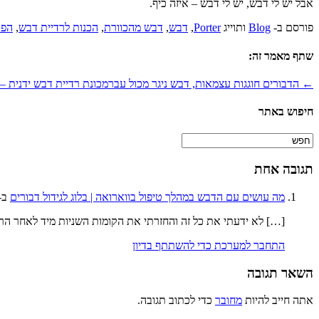
אבל יש לי דבש, יש לי דבש – איזה כיף.
פורסם ב-
Blog
ותוייג
Porter
,
דבש
,
דבש מהכוורת
,
הכנות לרדיית דבש
,
הפק
שתף מאמר זה:
← הדבורים חוגגות עצמאות, דבש ניגר מכול עבר
מכונת רדיית דבש ידנית –
חיפוש באתר
תגובה אחת
מה עושים עם הדבש במהלך טיפול בווארואה | בלוג לגידול דבורים
ב- או
[…] לא ידעתי את כל זה והחזרתי את הקומות השניות מיד לאחר הרד
התחבר למערכת כדי להשתתף בדיון
השאר תגובה
אתה חייב להיות
מחובר
כדי לכתוב תגובה.