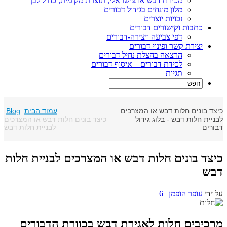
מכירת דבש ארצישראלי, תוצרת מקומית, כחול לבן
מלון מונחים בגידול דבורים
זכויות יוצרים
כתבות וקישורים דבורים
דפי צביעה ויצירה-דבורים
יצירת קשר ופינוי דבורים
הרצאה בהצלת נחיל דבורים
לכידת דבורים – איסוף דבורים
תגיות
עמוד הבית
Blog
יצד בונים חלות דבש או המצרכים
כיצד בונים חלות דבש או המצרכים
בניית חלות דבש - בלוג גידול
לבניית חלות דבש
בורים
יצד בונים חלות דבש או המצרכים לבניית חלות
בש
ל ידי
עופר הופמן
|
6
רכיבים חלות לאגירת דבש בכוורת הדבורים