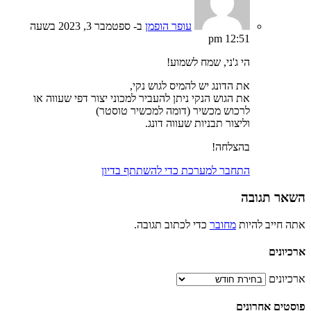
עופר הופמן
ב- ספטמבר 3, 2023 בשעה
12:51 pm
הי ג'ני, שמח לשמוע!
את הדונג יש להמיס לגוש נקי,
את הגוש הנקי ניתן להעביר למכוני יצור דפי שעווה או
לרכוש מכשיר (דומה למכשיר טוסטר)
וליצור תבניות שעווה דונג.
בהצלחה!
התחבר למערכת כדי להשתתף בדיון
שאר תגובה
תה חייב להיות
מחובר
כדי לכתוב תגובה.
רכיונים
רכיונים
וסטים אחרונים