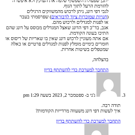
יתכן שפעולת השפשוף שלפה את העוקץ ולא איפשרה
להזרמת הרעל לתוך הגוף.
לגבי דפי דונג, ניתן לרכוש מהמשווקים הרגילים
(
חנויות שמוכרות ציוד לדבוראים
) שפרסמתי בעבר
או לפנות למגדלים ולרכוש מהם.
אגב, בד"כ דפי הדונג שאצל המגדלים מבוסס על דונג שהם
התיכו בעונה הקודמת.
אם אתה מעוניין לרכוש דונג שאין בו שאריות של ריסוס או
חומרים כימיים מומלץ לפנות למגדלים פרטיים או כאלה
שמטפלים בשיטות אחרות.
בהצלחה,
התחבר למערכת כדי להשתתף בדיון
ג'ני
ב- ספטמבר 2, 2023 בשעה 1:29 pm
תודה רבה.
איך לעשות דפי דונג משעווה מרדייות הקודמות?
התחבר למערכת כדי להשתתף בדיון