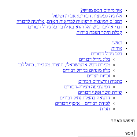
איך מזהים דבש מזוייף?
אלרגיה לעקיצות דבורים: אבחון וטיפול
רמב"ם המועצה הרפואית לבריאות האדם, אלרגיה לדבורה
רנדי אוליבר בישראל והוא בא לדבר על גידול דבורים
קבלת היתר הצבת כוורות
ראשי
אודות
בלוג גידול דבורים
בלוג גידול דבורים
מכירת דבש ארצישראלי, תוצרת מקומית, כחול לבן
מלון מונחים בגידול דבורים
זכויות יוצרים
כתבות וקישורים דבורים
דפי צביעה ויצירה-דבורים
יצירת קשר ופינוי דבורים
הרצאה בהצלת נחיל דבורים
לכידת דבורים – איסוף דבורים
תגיות
יפוש באתר