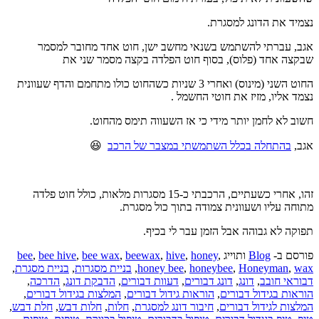
צמיד את הדונג למסגרת.
גב, עברתי להשתמש בשנאי מחשב ישן, חוט אחד מחובר למסמר
בקצה אחד (פלוס), בסוף חוט הפלדה בקצה מסמר שני את
החוט השני (מינוס) ואחרי 3 שניות כשהחוט כולו מתחמם והדף שעוונית
צמד אליו, מזיז את חוטי החשמל .
שוב לא לחמן יותר מידי כי אז השעווה תימס מהחוט.
גב,
בהתחלה בכלל השתמשתי במצבר של הרכב
😆
זהו, אחרי כשעתיים, הרכבתי כ-15 מסגרות מלאות, כולל חוט פלדה
תוחה עליו ושעוונית צמודה בתוך כול מסגרת.
פוקה לא גבוהה אבל הזמן עבר לי בכיף.
ורסם ב-
Blog
ותוייג
,
honey
,
hive
,
beewax
,
bee wax
,
bee hive
,
bee
wa
,
Honeyman
,
honeybee
,
honey bee
,
בניית מסגרות
,
בניית מסגרת
,
בוראי חובב
,
דונג
,
דונג דבורים
,
דעוות דבורים
,
הדבקת דונג
,
הדרכה
,
וראות בגידול דבורים
,
הוראות גידול דבורים
,
המלצות בגידול דבורים
,
מלצות לגידול דבורים
,
חיבור דונג למסגרת
,
חלות
,
חלות דבש
,
חלת דבש
,