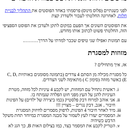
פני כשנתיים (פלוס מינוס) פרסמתי באחד הפוסטים את
התהליך לבניית
לות
, לאחרונה החלטתי לעבור ולשדרג קצת
ת הפוסטים השונים אך הפעם במקום לתקן ולעדכן את הפוסט הספציפי
זה, החלטתי פשוט לכתוב אותו מחדש,
ם תמונות ואפילו שני טיפים שכבר למדתי על הדרך……….
זוזות למסגרת
ז, איך מתחילים ?
כל מסגרת מכילה מן הסתם 4 צדדים (בתמונה מסומנים באותיות C, D,
ון C ) מתאימה לשני הצדדים.
ראשית נתחיל עם המזוזות, יש לקבע 4 עיניות לכל מזוזה, מטרת
העיניות להגן על העץ מפני חוט הפלדה שנמתח בו.
אני אוהב למרוח דבק פלסטיק (כמו ביצירה של ילדים) על הפינות
חיבור , אגב, דבק נגרים – מצויין !!!
מיד לאחר חיבור 4 הפינות, לדפוק מסמרים לחיזוק המסגרת
המסמרים יעזרו לעץ לשמור על מבנה המסגרת במיוחד תחת משקל
הדבש כשיהיה
הטריק לקבע את המסמר בצד, כמו בצילום האות B, כך הגג לא