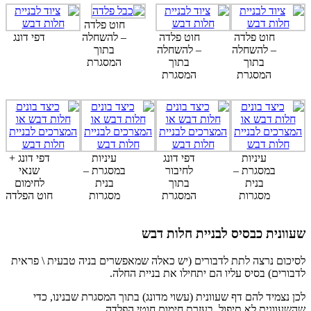
חוט פלדה
חוט פלדה
חוט פלדה
– להשחלה
דפי דונג
– להשחלה
– להשחלה
בתוך
בתוך
בתוך
המסגרת
המסגרת
המסגרת
עיניות
דפי דונג
עיניות
דפי דונג +
במסגרת –
לחיבור
במסגרת –
שנאי
בנית
בתוך
בנית
לחימום
מסגרות
המסגרת
מסגרות
חוט הפלדה
עוונית כבסיס לבניית חלות דבש
סיכום נרצה לתת לדבורים (יש כאלה שמאפשרים בניה טבעית \ פראית
דבורים) בסיס עליו הם יתחילו את בניית החלה.
כן נצמיד להם דף שעוונית (עשוי מדונג) בתוך המסגרת שבנינו, כדי
השעוונית לא תיפול, בעזרת חימום חוטי הפלדה