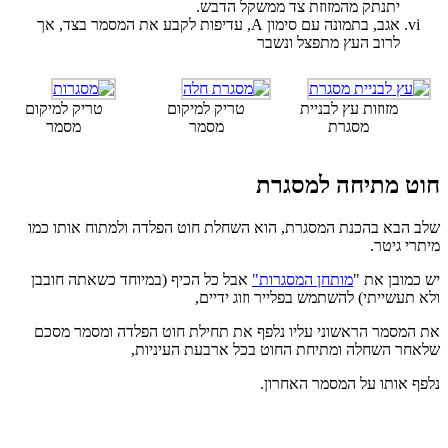
יתנתק מהמזוזת צד ממשקל הדבש.
אגב, בתמונה עם סימון A, עדיפות לקבע את המסמר בצד, אך
לרוב העץ מתפצל ונשבר
מזוזות עץ לבניית
טריק למיקום
טריק למיקום
מסגרת
מסמר
מסמר
וט מתיחה למסגרת
לב הבא בהכנת המסגרת, הוא השחלת חוט הפלדה ולמתוח אותו כמו
יתרי גיטר.
ש כמובן את "
מותחן המסגרות"
אבל כל הכיף (במיוחד כשאתה חובבן
לא תעשייתי) להשתמש בפלייר וזוג ידיים,
ת המסמר הראשוני עליו נלפף את תחילת חוט הפלדה ומסמר מסכם
לאחר השחלה ומתיחת החוט בכל ארבעת העיניות,
לפף אותו על המסמר האחרון.