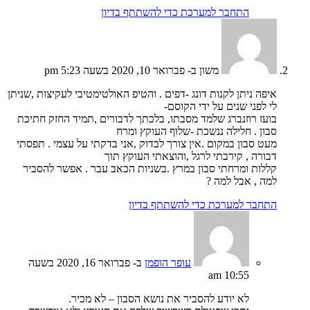
התחבר למערכת כדי להשתתף בדיון
משון
ב- פברואר 10, 2020 בשעה 5:23 pm
איפה ניתן לקנות דונג -דפים . והטיפ האולטימטיבי לעקיצות ,שניתן
לי לפני שנים על ידי הקוסם-
בועז רוזנברג שלמד מסבתו, בלכתך לדבורים ,תמיד החזק חתיכת
סבון . חלילה ננשכת -שלוף העוקץ ומרח
מעט סבון במקום .אין צורך לבדוק ,אני בדקתי על עצמי . תפסתי
דבורה , קירבתי לרגל ,והוצאתי העוקץ תוך
קללות ומרחתי סבון במרץ .בשניות הכאב עבר . אפשר להסביר
למה , אבל למה ?
התחבר למערכת כדי להשתתף בדיון
עופר הופמן
ב- פברואר 16, 2020 בשעה
10:55 am
לא יודע להסביר את נושא הסבון – לא מכיר.