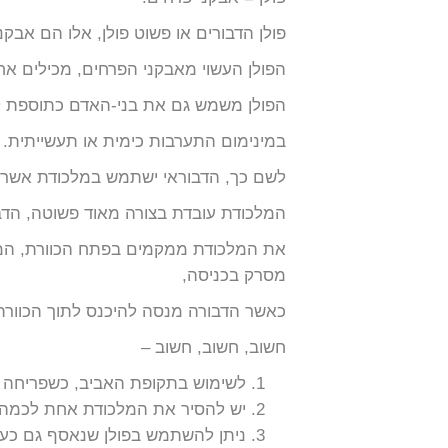
פולן הדבורים או פשוט פולן, אלו הם אבקנ
הפולן העשוי מאבקני הפרחים, מכילים אח
הפולן משמש גם את בני-האדם כתוספת למז
במינימום התערבות כימית או תעשייתית.
לשם כך, הדבוראי ישתמש במלכודת אשר תע
המלכודת עובדת בצורה מאוד פשוטה, הדב
את המלכודת ממקמים בפתח הכוורת, המל
מסרק בכניסה,
כאשר הדבורה מנסה להיכנס לתוך הכוורת 
חשוב, חשוב, חשוב –
לשימוש בתקופת האביב, כשפריחה בע
יש להסיר את המלכודת אחת לכמה ימים (עד 3 ימים) אחרת הוולד לא יקבל הזנה תקינ
ניתן להשתמש בפולן שנאסף גם כעו