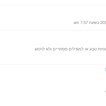
אודות
מזהים דבש מזוייף?
בלוג גידול דבורים
יה לעקיצות דבורים: אבחון
בלוג גידול דבורים
ול
מכירת דבש ארצישראלי, תוצר
"ם המועצה הרפואית
מקומית, כחול לבן
יאות האדם, אלרגיה לדבורה
מלון מונחים בגידול דבורים
 אוליבר בישראל והוא בא
זכויות יוצרים
ויות טבע או למגדלים מסחריים ולא לרכוש
 על גידול דבורים
כתבות וקישורים דבורים
ת היתר הצבת כוורות
דפי צביעה ויצירה-דבורים
יצירת קשר ופינוי דבורים
הרצאה בהצלת נחיל דבורים
לכידת דבורים – איסוף דבורים
תגיות