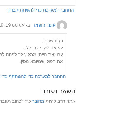
התחבר למערכת כדי להשתתף בדיון
ארכיונים
איך 
אלרג
ב- אוגוסט 19, 2019 בשעה 7:57 am
עופר הופמן
וטיפ
רמב
פזית שלום,
לבר
לא אני לא מוכר פולן.
רנדי
עם זאת הייתי ממליץ לך לפנות לחנ
לדבר
את הפולן שמיובא מסין.
קבל
התחבר למערכת כדי להשתתף בדיון
השאר תגובה
אתה חייב להיות
מחובר
כדי לכתוב תגובה.